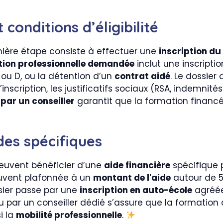
onditions d’éligibilité
emière étape consiste à effectuer une
inscription d
tion professionnelle demandée
inclut une inscripti
 ou D, ou la détention d’un
contrat aidé
. Le dossie
 d’inscription, les justificatifs sociaux (RSA, indemni
par un conseiller
garantit que la formation financé
des spécifiques
peuvent bénéficier d’une
aide financière
spécifique 
ouvent plafonnée à un
montant de l'aide
autour de 5
ssier passe par une
inscription en auto-école
agréée 
 par un conseiller dédié s’assure que la formation
i la
mobilité professionnelle
.