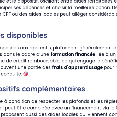
ic et le dispositif, oscillant entre aides forfaitaire
ciper ses dépenses et choisir la meilleure option. De
 CPF ou des aides locales peut alléger considérab
s disponibles
proposées aux apprentis, plafonnent généralement a
os dans le cadre d’une
formation financée
liée à un 
rme de crédit remboursable, ce qui engage le bénéfi
 souvent une partie des
frais d'apprentissage
pour l
e conduite.
ositifs complémentaires
e à condition de respecter les plafonds et les règle
l peut être combinée avec un financement via le CP
proposent aussi des aides locales qui viennent com