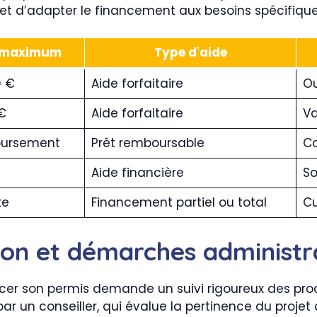
et d’adapter le financement aux besoins spécifique
 maximum
Type d'aide
0 €
Aide forfaitaire
Ou
€
Aide forfaitaire
Va
oursement
Prêt remboursable
Co
Aide financière
So
te
Financement partiel ou total
Cu
tion et démarches administr
cer son permis demande un suivi rigoureux des proc
 un conseiller, qui évalue la pertinence du projet au