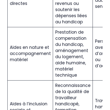
adultes
directes
revenus ou
seniors
soutenir les
dépenses liées
au handicap
Prestation de
compensation
Person
du handicap,
Aides en nature et
avec b
aménagement
accompagnement
d’assi
du logement,
matériel
ou
aide humaine,
d’adap
matériel
technique
Reconnaissance
de la qualité de
travailleur
Travail
Aides à l’inclusion
handicapé,
handic
sociale et
formation,