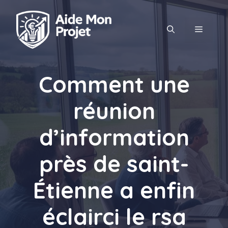
Aller
au
MENU
contenu
Comment une
réunion
d’information
près de saint-
Étienne a enfin
éclairci le rsa