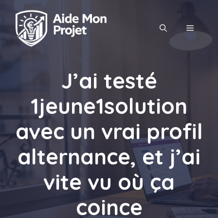
Aller
au
MENU
contenu
J’ai testé
1jeune1solution
avec un vrai profil
alternance, et j’ai
vite vu où ça
coince