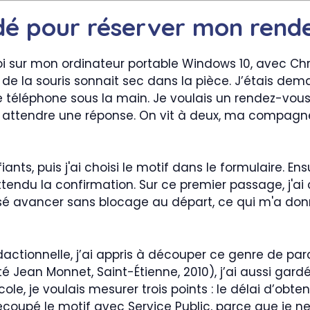
é pour réserver mon rende
oi sur mon ordinateur portable Windows 10, avec Ch
ic de la souris sonnait sec dans la pièce. J’étais d
 de téléphone sous la main. Je voulais un rendez-vou
à attendre une réponse. On vit à deux, ma compagne 
fiants, puis j'ai choisi le motif dans le formulaire. Ens
ttendu la confirmation. Sur ce premier passage, j'ai
laissé avancer sans blocage au départ, ce qui m'a do
actionnelle, j’ai appris à découper ce genre de pa
é Jean Monnet, Saint-Étienne, 2010), j’ai aussi gardé 
le, je voulais mesurer trois points : le délai d’obtent
i recoupé le motif avec Service Public, parce que je