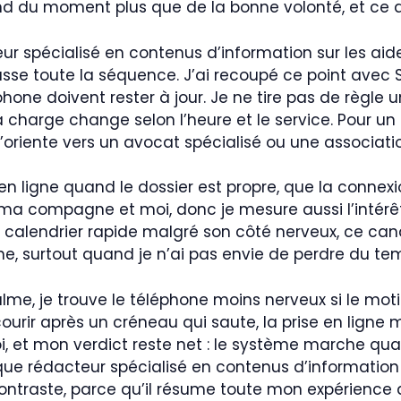
pend du moment plus que de la bonne volonté, et ce 
spécialisé en contenus d’information sur les aide
e toute la séquence. J’ai recoupé ce point avec Se
one doivent rester à jour. Je ne tire pas de règle uni
la charge change selon l’heure et le service. Pour u
j’oriente vers un avocat spécialisé ou une associatio
en ligne quand le dossier est propre, que la connex
, ma compagne et moi, donc je mesure aussi l’intérê
calendrier rapide malgré son côté nerveux, ce canal 
hone, surtout quand je n’ai pas envie de perdre du te
me, je trouve le téléphone moins nerveux si le mot
ourir après un créneau qui saute, la prise en ligne m
oi, et mon verdict reste net : le système marche qua
 que rédacteur spécialisé en contenus d’informatio
 contraste, parce qu’il résume toute mon expérience