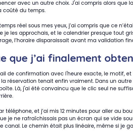
mencer avec un autre choix. J'ai compris alors que 
'a coûté du temps.
 temps réel sous mes yeux, j’ai compris que ce n’éta
 je les approchais, et le calendrier presque tout gr
rage, l’horaire disparaissait avant ma validation fin
 ce que j’ai finalement obte
 mail de confirmation avec l'heure exacte, le motif,
la réservation tenait enfin vraiment. Dans un autre es
te. Là, j'ai été convaincu que le clic seul ne suffis
rière.
par téléphone, et j’ai mis 12 minutes pour aller au bo
que je ne rafraîchissais pas un écran qui se vide so
ce canal. Le chemin était plus linéaire, même si je g