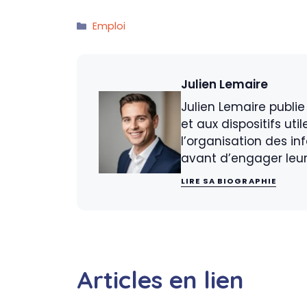
Catégories
Emploi
Julien Lemaire
Julien Lemaire publi
et aux dispositifs uti
l’organisation des in
avant d’engager leu
LIRE SA BIOGRAPHIE
Articles en lien